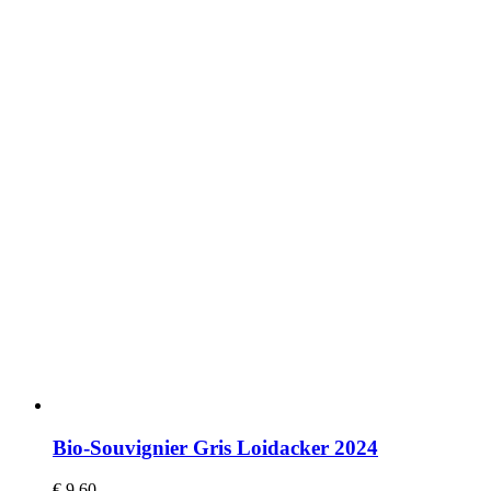
Bio-Souvignier Gris Loidacker 2024
€
9,60