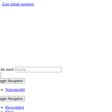
Zum Inhalt springen
che nach:
oggle Navigation
Warenkorb
0
oggle Navigation
Bioweinhof
Shop