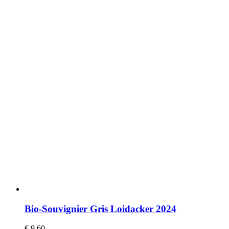
Bio-Souvignier Gris Loidacker 2024
€
9,60