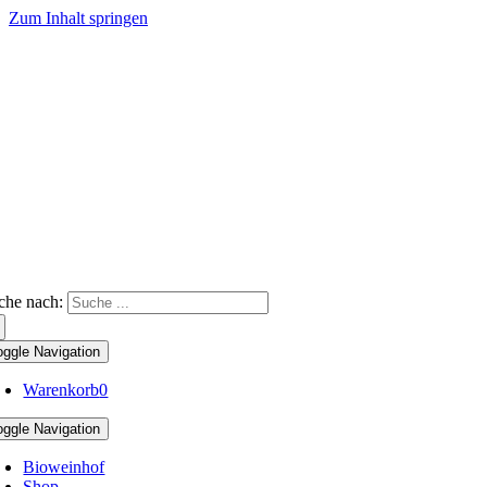
Zum Inhalt springen
che nach:
oggle Navigation
Warenkorb
0
oggle Navigation
Bioweinhof
Shop