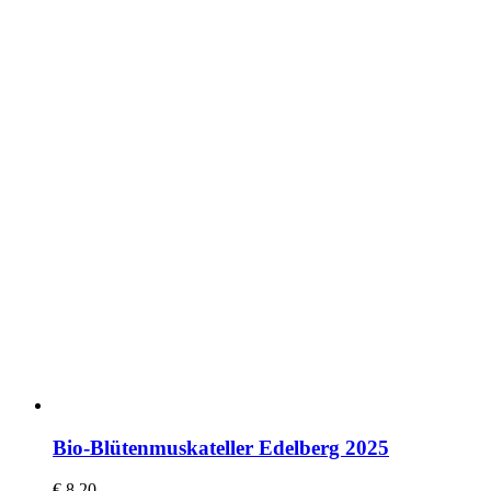
Bio-Blütenmuskateller Edelberg 2025
€
8,20