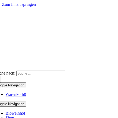
Zum Inhalt springen
che nach:
oggle Navigation
Warenkorb
0
oggle Navigation
Bioweinhof
Shop