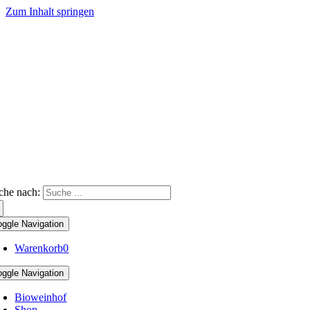
Zum Inhalt springen
che nach:
oggle Navigation
Warenkorb
0
oggle Navigation
Bioweinhof
Shop