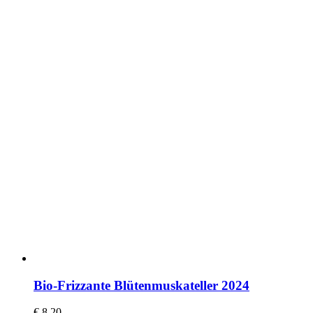
Bio-Frizzante Blütenmuskateller 2024
€
8,20