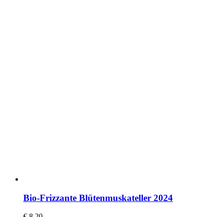
Bio-Frizzante Blütenmuskateller 2024
€
8,20