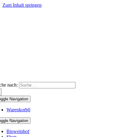
Zum Inhalt springen
che nach:
oggle Navigation
Warenkorb
0
oggle Navigation
Bioweinhof
Shop