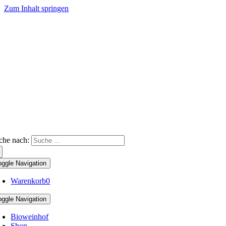
Zum Inhalt springen
che nach:
oggle Navigation
Warenkorb
0
oggle Navigation
Bioweinhof
Shop