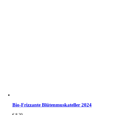
Bio-Frizzante Blütenmuskateller 2024
€
8,20