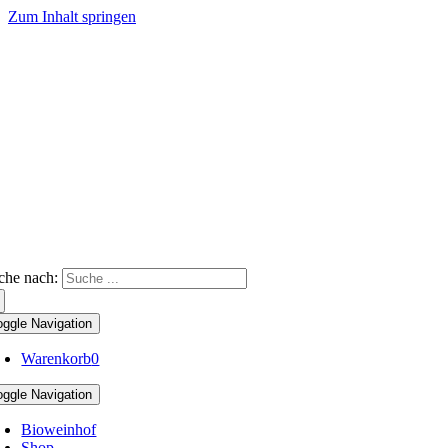
Zum Inhalt springen
che nach:
oggle Navigation
Warenkorb
0
oggle Navigation
Bioweinhof
Shop