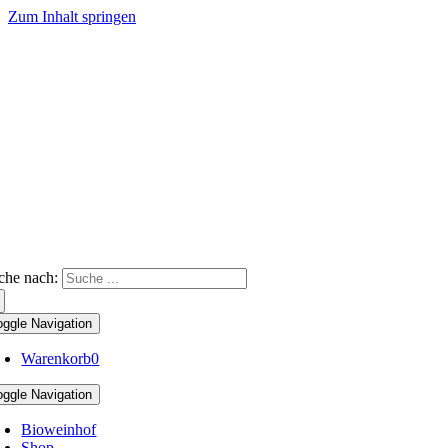
Zum Inhalt springen
che nach:
oggle Navigation
Warenkorb
0
oggle Navigation
Bioweinhof
Shop