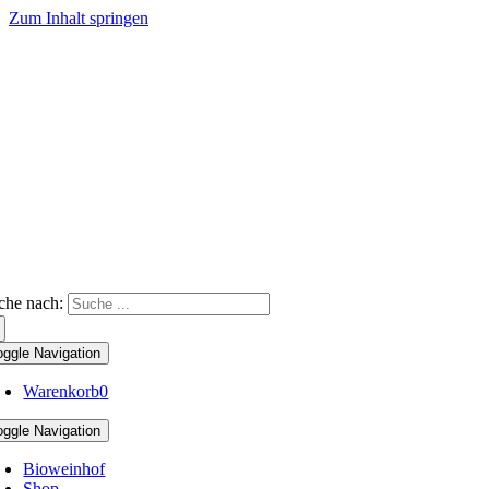
Zum Inhalt springen
che nach:
oggle Navigation
Warenkorb
0
oggle Navigation
Bioweinhof
Shop