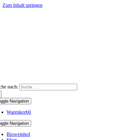
Zum Inhalt springen
che nach:
oggle Navigation
Warenkorb
0
oggle Navigation
Bioweinhof
Shop