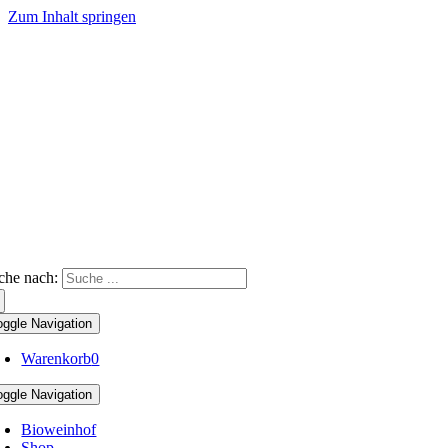
Zum Inhalt springen
che nach:
oggle Navigation
Warenkorb
0
oggle Navigation
Bioweinhof
Shop