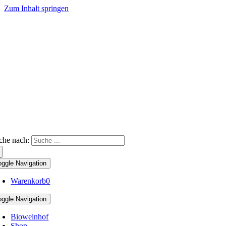
Zum Inhalt springen
che nach:
oggle Navigation
Warenkorb
0
oggle Navigation
Bioweinhof
Shop