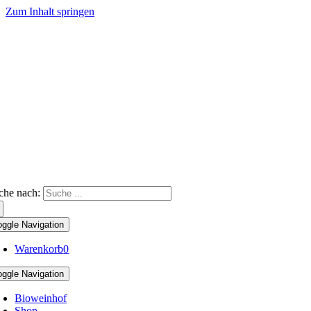
Zum Inhalt springen
che nach:
oggle Navigation
Warenkorb
0
oggle Navigation
Bioweinhof
Shop