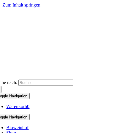
Zum Inhalt springen
che nach:
oggle Navigation
Warenkorb
0
oggle Navigation
Bioweinhof
Shop