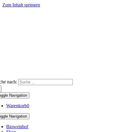
Zum Inhalt springen
che nach:
oggle Navigation
Warenkorb
0
oggle Navigation
Bioweinhof
Shop